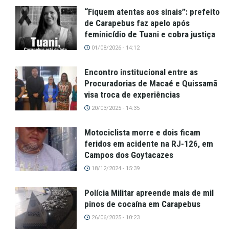
“Fiquem atentas aos sinais”: prefeito
de Carapebus faz apelo após
feminicídio de Tuani e cobra justiça
01/08/2026 - 14:12
Encontro institucional entre as
Procuradorias de Macaé e Quissamã
visa troca de experiências
20/03/2025 - 14:35
Motociclista morre e dois ficam
feridos em acidente na RJ-126, em
Campos dos Goytacazes
18/12/2024 - 15:39
Polícia Militar apreende mais de mil
pinos de cocaína em Carapebus
26/06/2025 - 10:23