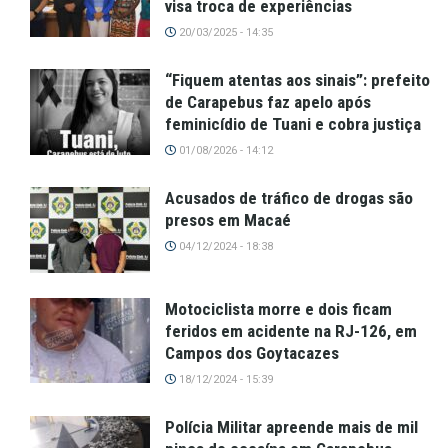
visa troca de experiências
20/03/2025 - 14:35
“Fiquem atentas aos sinais”: prefeito
de Carapebus faz apelo após
feminicídio de Tuani e cobra justiça
01/08/2026 - 14:12
Acusados de tráfico de drogas são
presos em Macaé
04/12/2024 - 18:38
Motociclista morre e dois ficam
feridos em acidente na RJ-126, em
Campos dos Goytacazes
18/12/2024 - 15:39
Polícia Militar apreende mais de mil