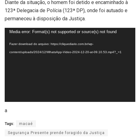
Diante da situação, o homem foi detido e encaminhado à
123ª Delegacia de Polícia (123ª DP), onde foi autuado e
permaneceu à disposição da Justiça.
Tocador
Media error: Format(s) not supported or source(s) not found
de
Fazer download do arquivo: https://cliquediario.com.br/wp-
vídeo
content/uploads/2024/12/WhatsApp-Video-2024-12-20-at-09.10.53.mp4?_=1
a
Tags:
macaé
Segurança Presente prende foragido da Justiça