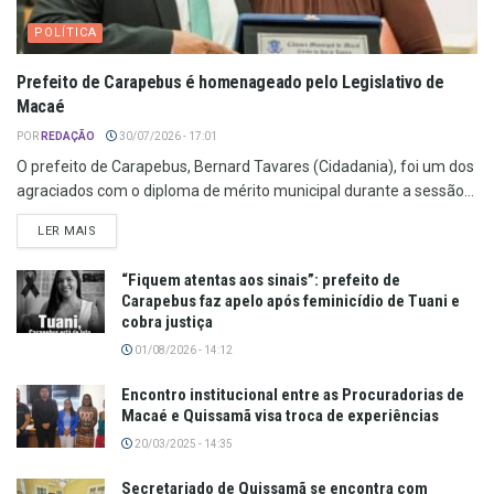
POLÍTICA
Prefeito de Carapebus é homenageado pelo Legislativo de
Macaé
POR
REDAÇÃO
30/07/2026 - 17:01
O prefeito de Carapebus, Bernard Tavares (Cidadania), foi um dos
agraciados com o diploma de mérito municipal durante a sessão...
LER MAIS
“Fiquem atentas aos sinais”: prefeito de
Carapebus faz apelo após feminicídio de Tuani e
cobra justiça
01/08/2026 - 14:12
Encontro institucional entre as Procuradorias de
Macaé e Quissamã visa troca de experiências
20/03/2025 - 14:35
Secretariado de Quissamã se encontra com