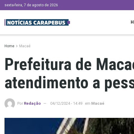
sexta-feira, 7 de agosto de 2026
H
Home
Macaé
Prefeitura de Maca
atendimento a pess
Por
Redação
04/12/2024 - 14:49
em
Macaé