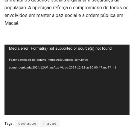
população. A operação reforça o compromisso de todos os
envolvidos em manter a paz social e a ordem pública em
Macaé.
Tocador
Media error: Format(s) not supported or source(s) not found
de
Fazer download do arquivo: https://cliquediario.com.br/wp-
vídeo
content/uploads/2024/12/WhatsApp-Video-2024-12-12-at-16.00.47.mp4?_=1
Tags:
destaque
macaé