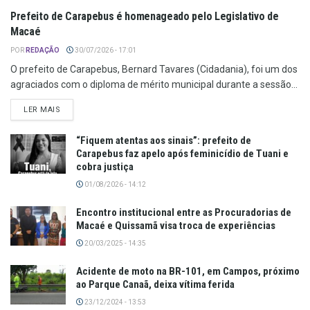
Prefeito de Carapebus é homenageado pelo Legislativo de
Macaé
POR
REDAÇÃO
30/07/2026 - 17:01
O prefeito de Carapebus, Bernard Tavares (Cidadania), foi um dos
agraciados com o diploma de mérito municipal durante a sessão...
LER MAIS
“Fiquem atentas aos sinais”: prefeito de
Carapebus faz apelo após feminicídio de Tuani e
cobra justiça
01/08/2026 - 14:12
Encontro institucional entre as Procuradorias de
Macaé e Quissamã visa troca de experiências
20/03/2025 - 14:35
Acidente de moto na BR-101, em Campos, próximo
ao Parque Canaã, deixa vítima ferida
23/12/2024 - 13:53