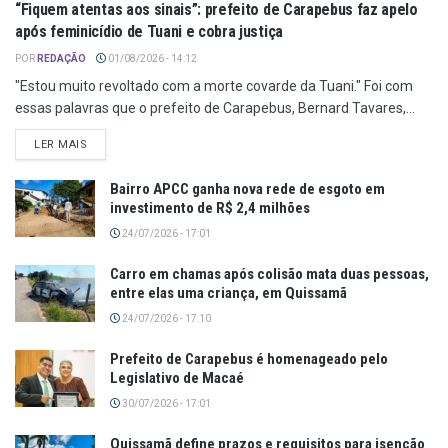
“Fiquem atentas aos sinais”: prefeito de Carapebus faz apelo
após feminicídio de Tuani e cobra justiça
POR
REDAÇÃO
01/08/2026 - 14:12
"Estou muito revoltado com a morte covarde da Tuani." Foi com
essas palavras que o prefeito de Carapebus, Bernard Tavares,...
LER MAIS
Bairro APCC ganha nova rede de esgoto em
investimento de R$ 2,4 milhões
24/07/2026 - 17:01
Carro em chamas após colisão mata duas pessoas,
entre elas uma criança, em Quissamã
24/07/2026 - 17:10
Prefeito de Carapebus é homenageado pelo
Legislativo de Macaé
30/07/2026 - 17:01
Quissamã define prazos e requisitos para isenção