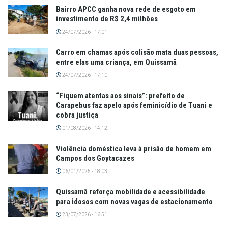
Bairro APCC ganha nova rede de esgoto em
investimento de R$ 2,4 milhões
24/07/2026 - 17:01
Carro em chamas após colisão mata duas pessoas,
entre elas uma criança, em Quissamã
24/07/2026 - 17:10
“Fiquem atentas aos sinais”: prefeito de
Carapebus faz apelo após feminicídio de Tuani e
cobra justiça
01/08/2026 - 14:12
Violência doméstica leva à prisão de homem em
Campos dos Goytacazes
06/01/2025 - 18:03
Quissamã reforça mobilidade e acessibilidade
para idosos com novas vagas de estacionamento
23/07/2026 - 16:51