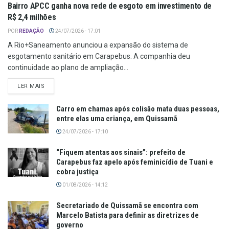
Bairro APCC ganha nova rede de esgoto em investimento de
R$ 2,4 milhões
POR
REDAÇÃO
24/07/2026 - 17:01
A Rio+Saneamento anunciou a expansão do sistema de
esgotamento sanitário em Carapebus. A companhia deu
continuidade ao plano de ampliação...
LER MAIS
Carro em chamas após colisão mata duas pessoas,
entre elas uma criança, em Quissamã
24/07/2026 - 17:10
“Fiquem atentas aos sinais”: prefeito de
Carapebus faz apelo após feminicídio de Tuani e
cobra justiça
01/08/2026 - 14:12
Secretariado de Quissamã se encontra com
Marcelo Batista para definir as diretrizes de
governo