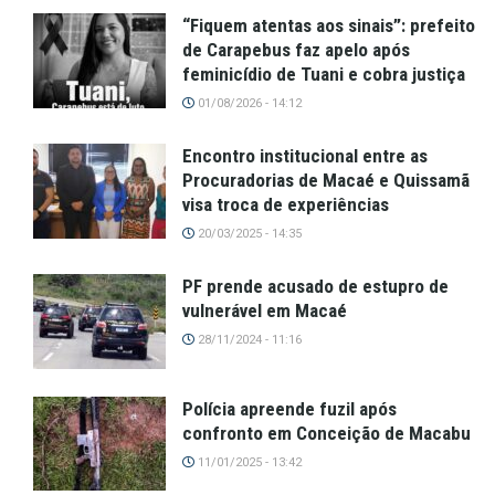
“Fiquem atentas aos sinais”: prefeito
de Carapebus faz apelo após
feminicídio de Tuani e cobra justiça
01/08/2026 - 14:12
Encontro institucional entre as
Procuradorias de Macaé e Quissamã
visa troca de experiências
20/03/2025 - 14:35
PF prende acusado de estupro de
vulnerável em Macaé
28/11/2024 - 11:16
Polícia apreende fuzil após
confronto em Conceição de Macabu
11/01/2025 - 13:42