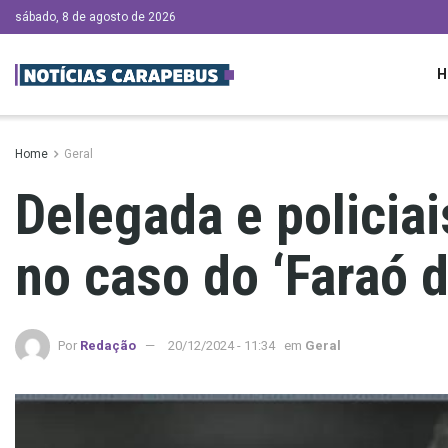
sábado, 8 de agosto de 2026
H
Home
Geral
Delegada e policia
no caso do ‘Faraó d
Por
Redação
20/12/2024 - 11:34
em
Geral