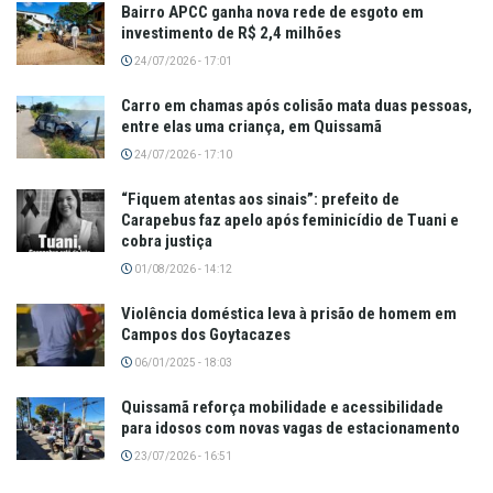
Bairro APCC ganha nova rede de esgoto em
investimento de R$ 2,4 milhões
24/07/2026 - 17:01
Carro em chamas após colisão mata duas pessoas,
entre elas uma criança, em Quissamã
24/07/2026 - 17:10
“Fiquem atentas aos sinais”: prefeito de
Carapebus faz apelo após feminicídio de Tuani e
cobra justiça
01/08/2026 - 14:12
Violência doméstica leva à prisão de homem em
Campos dos Goytacazes
06/01/2025 - 18:03
Quissamã reforça mobilidade e acessibilidade
para idosos com novas vagas de estacionamento
23/07/2026 - 16:51