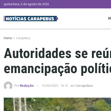
quinta-feira, 6 de agosto de 2026
H
Home
Carapebus
Autoridades se re
emancipação políti
Por
Redação
13/03/2025 - 16:12
em
Carapebus