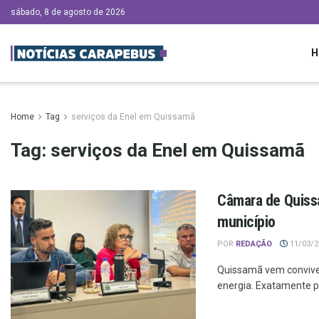
sábado, 8 de agosto de 2026
H
Home
Tag
serviços da Enel em Quissamã
Tag:
serviços da Enel em Quissamã
Câmara de Quissa
município
POR
REDAÇÃO
11/03/20
Quissamã vem convive
energia. Exatamente por