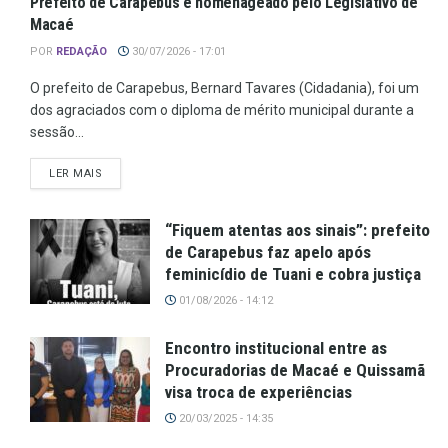
Prefeito de Carapebus é homenageado pelo Legislativo de
Macaé
POR
REDAÇÃO
30/07/2026 - 17:01
O prefeito de Carapebus, Bernard Tavares (Cidadania), foi um
dos agraciados com o diploma de mérito municipal durante a
sessão...
LER MAIS
“Fiquem atentas aos sinais”: prefeito
de Carapebus faz apelo após
feminicídio de Tuani e cobra justiça
01/08/2026 - 14:12
Encontro institucional entre as
Procuradorias de Macaé e Quissamã
visa troca de experiências
20/03/2025 - 14:35