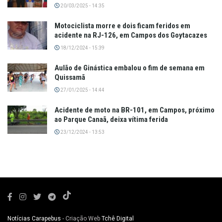
20/03/2025 - 14:35
Motociclista morre e dois ficam feridos em
acidente na RJ-126, em Campos dos Goytacazes
18/12/2024 - 15:39
Aulão de Ginástica embalou o fim de semana em
Quissamã
27/01/2025 - 14:44
Acidente de moto na BR-101, em Campos, próximo
ao Parque Canaã, deixa vítima ferida
23/12/2024 - 13:53
Notícias Carapebus
- Criação Web
Tchê Digital