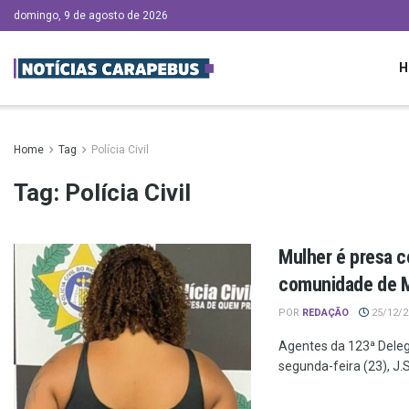
domingo, 9 de agosto de 2026
H
Home
Tag
Polícia Civil
Tag:
Polícia Civil
Mulher é presa c
comunidade de 
POR
REDAÇÃO
25/12/20
Agentes da 123ª Deleg
segunda-feira (23), J.S.