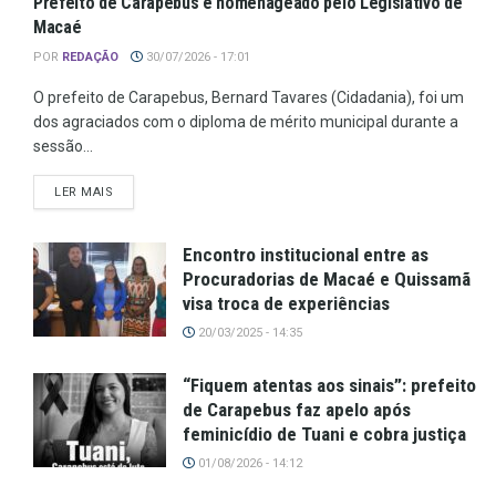
Prefeito de Carapebus é homenageado pelo Legislativo de
Macaé
POR
REDAÇÃO
30/07/2026 - 17:01
O prefeito de Carapebus, Bernard Tavares (Cidadania), foi um
dos agraciados com o diploma de mérito municipal durante a
sessão...
LER MAIS
Encontro institucional entre as
Procuradorias de Macaé e Quissamã
visa troca de experiências
20/03/2025 - 14:35
“Fiquem atentas aos sinais”: prefeito
de Carapebus faz apelo após
feminicídio de Tuani e cobra justiça
01/08/2026 - 14:12