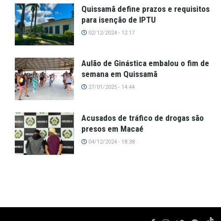
Quissamã define prazos e requisitos
para isenção de IPTU
02/12/2024 - 12:17
Aulão de Ginástica embalou o fim de
semana em Quissamã
27/01/2025 - 14:44
Acusados de tráfico de drogas são
presos em Macaé
04/12/2024 - 18:38