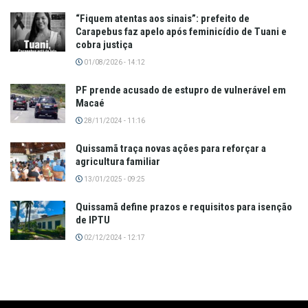
“Fiquem atentas aos sinais”: prefeito de
Carapebus faz apelo após feminicídio de Tuani e
cobra justiça
01/08/2026 - 14:12
PF prende acusado de estupro de vulnerável em
Macaé
28/11/2024 - 11:16
Quissamã traça novas ações para reforçar a
agricultura familiar
13/01/2025 - 09:25
Quissamã define prazos e requisitos para isenção
de IPTU
02/12/2024 - 12:17