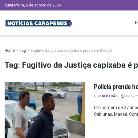
quinta-feira, 6 de agosto de 2026
H
Home
Tag
Fugitivo da Justiça capixaba é preso em Macaé
Tag:
Fugitivo da Justiça capixaba é
Polícia prende 
POR
REDAÇÃO
11/12/20
Um homem de 27 anos, i
Cabiúnas, Macaé. Contr