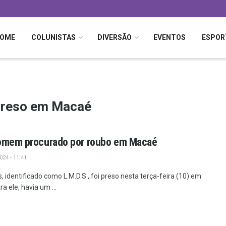
OME
COLUNISTAS
DIVERSÃO
EVENTOS
ESPOR
 preso em Macaé
homem procurado por roubo em Macaé
24 - 11:41
dentificado como L.M.D.S., foi preso nesta terça-feira (10) em
a ele, havia um ...