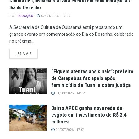
Cultura de Quissamã realizará evento em comemoração ao
Dia do Desenho
POR
REDAÇÃO
07/04/2025 - 17:29
A Secretaria de Cultura de Quissamã está preparando um
grande evento em comemoração ao Dia do Desenho, celebrado
no próximo...
LER MAIS
“Fiquem atentas aos sinais”: prefeito
de Carapebus faz apelo após
feminicídio de Tuani e cobra justiça
01/08/2026 - 14:12
Bairro APCC ganha nova rede de
esgoto em investimento de R$ 2,4
milhões
24/07/2026 - 17:01