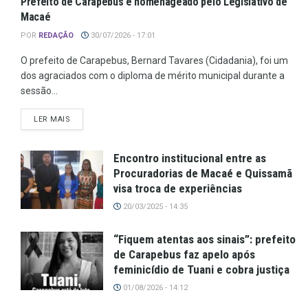
Prefeito de Carapebus é homenageado pelo Legislativo de
Macaé
POR
REDAÇÃO
30/07/2026 - 17:01
O prefeito de Carapebus, Bernard Tavares (Cidadania), foi um
dos agraciados com o diploma de mérito municipal durante a
sessão...
LER MAIS
Encontro institucional entre as
Procuradorias de Macaé e Quissamã
visa troca de experiências
20/03/2025 - 14:35
“Fiquem atentas aos sinais”: prefeito
de Carapebus faz apelo após
feminicídio de Tuani e cobra justiça
01/08/2026 - 14:12