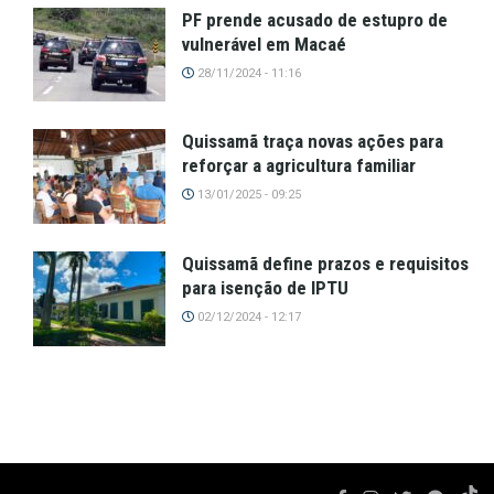
PF prende acusado de estupro de
vulnerável em Macaé
28/11/2024 - 11:16
Quissamã traça novas ações para
reforçar a agricultura familiar
13/01/2025 - 09:25
Quissamã define prazos e requisitos
para isenção de IPTU
02/12/2024 - 12:17