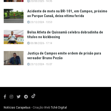
20/03/2025 - 14:35
Acidente de moto na BR-101, em Campos, próximo
ao Parque Canaã, deixa vítima ferida
23/12/2024 - 13:53
Bolsa Atleta de Quissamã celebra dobradinha de
títulos no kickboxing
03/08/2026 - 17:14
Justiça de Campos emite ordem de prisão para
vereador Bruno Pezão
23/12/2024 - 15:07
Notícias Carapebus
- Criação Web
Tchê Digital