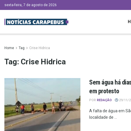
sexta-feira, 7 de agosto de 2026
H
Home
Tag
Crise Hidrica
Tag:
Crise Hidrica
Sem água há dias
em protesto
POR
REDAÇÃO
29/11/20
A falta de água em São
localidade de ...