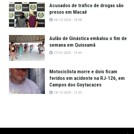
Acusados de tráfico de drogas são
presos em Macaé
04/12/2024 - 18:38
Aulão de Ginástica embalou o fim de
semana em Quissamã
27/01/2025 - 14:44
Motociclista morre e dois ficam
feridos em acidente na RJ-126, em
Campos dos Goytacazes
18/12/2024 - 15:39