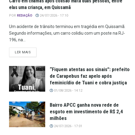
Carro em chamas após colisão mata duas pessoas, entre
elas uma criança, em Quissamã
POR
REDAÇÃO
24/07/2026 - 17:10
Um acidente de trânsito terminou em tragédia em Quissamã.
Segundo informações, um carro colidiu com um poste na RJ-
196, na...
LER MAIS
“Fiquem atentas aos sinais”: prefeito
de Carapebus faz apelo após
feminicídio de Tuani e cobra justiça
01/08/2026 - 14:12
Bairro APCC ganha nova rede de
esgoto em investimento de R$ 2,4
milhões
24/07/2026 - 17:01