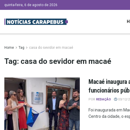
quinta-feira, 6 de agosto de 2026
H
Home
Tag
casa do sevidor em macaé
Tag:
casa do sevidor em macaé
Macaé inaugura 
funcionários púb
POR
REDAÇÃO
03/12/20
Foi inaugurada em Mac
Centro da cidade, o esp