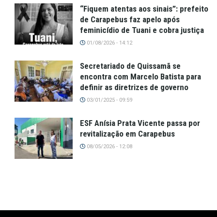
“Fiquem atentas aos sinais”: prefeito
de Carapebus faz apelo após
feminicídio de Tuani e cobra justiça
01/08/2026 - 14:12
Secretariado de Quissamã se
encontra com Marcelo Batista para
definir as diretrizes de governo
03/01/2025 - 09:59
ESF Anísia Prata Vicente passa por
revitalização em Carapebus
08/05/2026 - 12:08