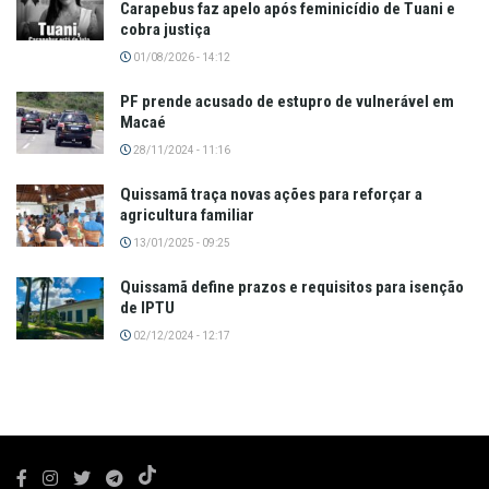
Carapebus faz apelo após feminicídio de Tuani e
cobra justiça
01/08/2026 - 14:12
PF prende acusado de estupro de vulnerável em
Macaé
28/11/2024 - 11:16
Quissamã traça novas ações para reforçar a
agricultura familiar
13/01/2025 - 09:25
Quissamã define prazos e requisitos para isenção
de IPTU
02/12/2024 - 12:17