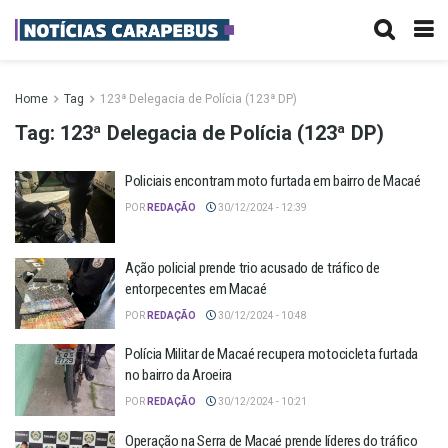
Home
Tag
123ª Delegacia de Polícia (123ª DP)
Tag:
123ª Delegacia de Polícia (123ª DP)
Policiais encontram moto furtada em bairro de Macaé
POR
REDAÇÃO
30/12/2024 - 12:39
Ação policial prende trio acusado de tráfico de
entorpecentes em Macaé
POR
REDAÇÃO
30/12/2024 - 10:48
Polícia Militar de Macaé recupera motocicleta furtada
no bairro da Aroeira
POR
REDAÇÃO
30/12/2024 - 10:21
Operação na Serra de Macaé prende líderes do tráfico