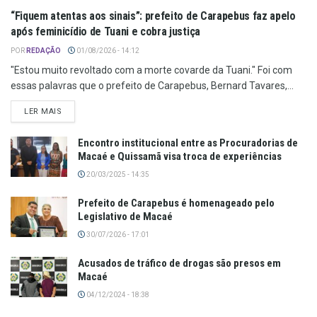
“Fiquem atentas aos sinais”: prefeito de Carapebus faz apelo
após feminicídio de Tuani e cobra justiça
POR
REDAÇÃO
01/08/2026 - 14:12
"Estou muito revoltado com a morte covarde da Tuani." Foi com
essas palavras que o prefeito de Carapebus, Bernard Tavares,...
LER MAIS
Encontro institucional entre as Procuradorias de
Macaé e Quissamã visa troca de experiências
20/03/2025 - 14:35
Prefeito de Carapebus é homenageado pelo
Legislativo de Macaé
30/07/2026 - 17:01
Acusados de tráfico de drogas são presos em
Macaé
04/12/2024 - 18:38