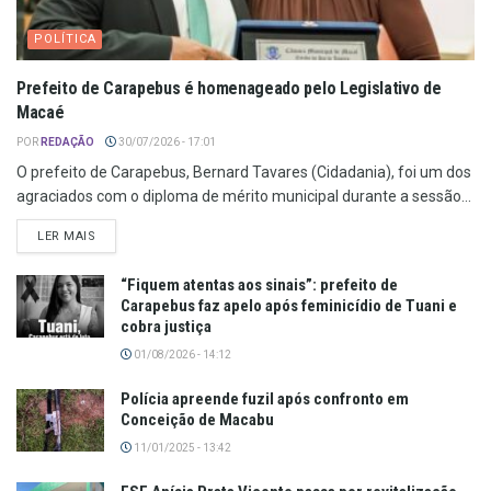
POLÍTICA
Prefeito de Carapebus é homenageado pelo Legislativo de
Macaé
POR
REDAÇÃO
30/07/2026 - 17:01
O prefeito de Carapebus, Bernard Tavares (Cidadania), foi um dos
agraciados com o diploma de mérito municipal durante a sessão...
LER MAIS
“Fiquem atentas aos sinais”: prefeito de
Carapebus faz apelo após feminicídio de Tuani e
cobra justiça
01/08/2026 - 14:12
Polícia apreende fuzil após confronto em
Conceição de Macabu
11/01/2025 - 13:42