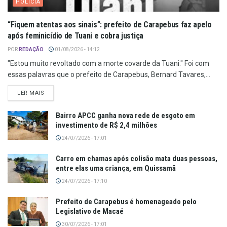
POLÍCIA
“Fiquem atentas aos sinais”: prefeito de Carapebus faz apelo
após feminicídio de Tuani e cobra justiça
POR
REDAÇÃO
01/08/2026 - 14:12
"Estou muito revoltado com a morte covarde da Tuani." Foi com
essas palavras que o prefeito de Carapebus, Bernard Tavares,...
LER MAIS
Bairro APCC ganha nova rede de esgoto em
investimento de R$ 2,4 milhões
24/07/2026 - 17:01
Carro em chamas após colisão mata duas pessoas,
entre elas uma criança, em Quissamã
24/07/2026 - 17:10
Prefeito de Carapebus é homenageado pelo
Legislativo de Macaé
30/07/2026 - 17:01