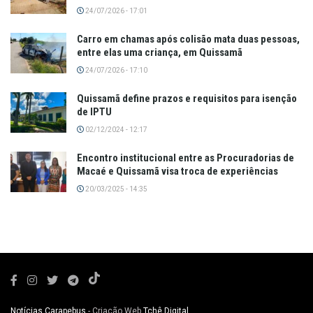
24/07/2026 - 17:01
Carro em chamas após colisão mata duas pessoas,
entre elas uma criança, em Quissamã
24/07/2026 - 17:10
Quissamã define prazos e requisitos para isenção
de IPTU
02/12/2024 - 12:17
Encontro institucional entre as Procuradorias de
Macaé e Quissamã visa troca de experiências
20/03/2025 - 14:35
Notícias Carapebus
- Criação Web
Tchê Digital