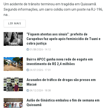
Um acidente de trânsito terminou em tragédia em Quissamã.
Segundo informações, um carro colidiu com um poste na RJ-196,
na...
LER MAIS
“Fiquem atentas aos sinais”: prefeito de
Carapebus faz apelo após feminicídio de Tuani e
cobra justiça
01/08/2026 - 14:12
Bairro APCC ganha nova rede de esgoto em
investimento de R$ 2,4 milhões
24/07/2026 - 17:01
Acusados de tráfico de drogas são presos em
Macaé
04/12/2024 - 18:38
Aulão de Ginástica embalou o fim de semana em
Quissamã