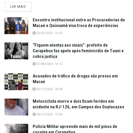
LER MAIS
Encontro institucional entre as Procuradorias de
Macaé e Quissamã visa troca de experiências
20/03/2025 - 14:35
“Fiquem atentas aos sinais”: prefeito de
Carapebus faz apelo após feminicídio de Tuani e
cobra justiça
01/08/2026 - 14:12
Acusados de tráfico de drogas são presos em
Macaé
04/12/2024 - 18:38
Motociclista morre e dois ficam feridos em
acidente na RJ-126, em Campos dos Goytacazes
18/12/2024 - 15:39
Polícia Militar apreende mais de mil pinos de
cocaína em Carapebus