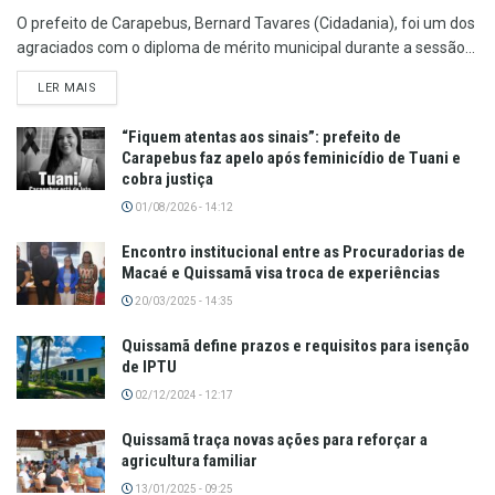
O prefeito de Carapebus, Bernard Tavares (Cidadania), foi um dos
agraciados com o diploma de mérito municipal durante a sessão...
LER MAIS
“Fiquem atentas aos sinais”: prefeito de
Carapebus faz apelo após feminicídio de Tuani e
cobra justiça
01/08/2026 - 14:12
Encontro institucional entre as Procuradorias de
Macaé e Quissamã visa troca de experiências
20/03/2025 - 14:35
Quissamã define prazos e requisitos para isenção
de IPTU
02/12/2024 - 12:17
Quissamã traça novas ações para reforçar a
agricultura familiar
13/01/2025 - 09:25