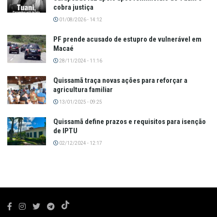
cobra justiça
01/08/2026 - 14:12
PF prende acusado de estupro de vulnerável em
Macaé
28/11/2024 - 11:16
Quissamã traça novas ações para reforçar a
agricultura familiar
13/01/2025 - 09:25
Quissamã define prazos e requisitos para isenção
de IPTU
02/12/2024 - 12:17