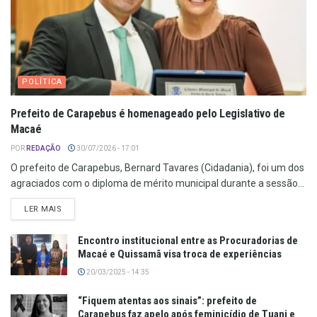
POLÍTICA
Prefeito de Carapebus é homenageado pelo Legislativo de
Macaé
POR
REDAÇÃO
30/07/2026 - 17:01
O prefeito de Carapebus, Bernard Tavares (Cidadania), foi um dos
agraciados com o diploma de mérito municipal durante a sessão...
LER MAIS
Encontro institucional entre as Procuradorias de
Macaé e Quissamã visa troca de experiências
20/03/2025 - 14:35
“Fiquem atentas aos sinais”: prefeito de
Carapebus faz apelo após feminicídio de Tuani e