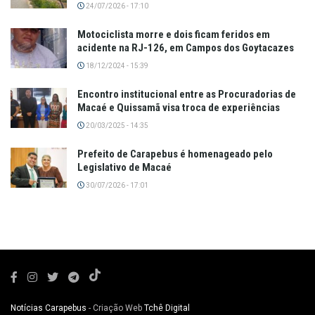
24/07/2026 - 17:10
Motociclista morre e dois ficam feridos em
acidente na RJ-126, em Campos dos Goytacazes
18/12/2024 - 15:39
Encontro institucional entre as Procuradorias de
Macaé e Quissamã visa troca de experiências
20/03/2025 - 14:35
Prefeito de Carapebus é homenageado pelo
Legislativo de Macaé
30/07/2026 - 17:01
Notícias Carapebus
- Criação Web
Tchê Digital