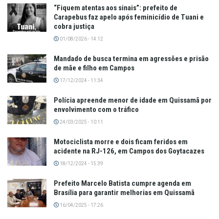
“Fiquem atentas aos sinais”: prefeito de
Carapebus faz apelo após feminicídio de Tuani e
cobra justiça
01/08/2026 - 14:12
Mandado de busca termina em agressões e prisão
de mãe e filho em Campos
17/12/2024 - 11:34
Polícia apreende menor de idade em Quissamã por
envolvimento com o tráfico
24/03/2025 - 10:11
Motociclista morre e dois ficam feridos em
acidente na RJ-126, em Campos dos Goytacazes
18/12/2024 - 15:39
Prefeito Marcelo Batista cumpre agenda em
Brasília para garantir melhorias em Quissamã
16/04/2025 - 17:26