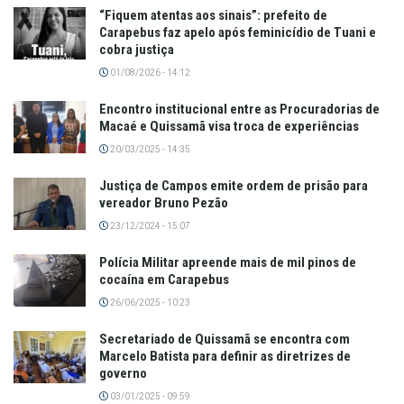
“Fiquem atentas aos sinais”: prefeito de
Carapebus faz apelo após feminicídio de Tuani e
cobra justiça
01/08/2026 - 14:12
Encontro institucional entre as Procuradorias de
Macaé e Quissamã visa troca de experiências
20/03/2025 - 14:35
Justiça de Campos emite ordem de prisão para
vereador Bruno Pezão
23/12/2024 - 15:07
Polícia Militar apreende mais de mil pinos de
cocaína em Carapebus
26/06/2025 - 10:23
Secretariado de Quissamã se encontra com
Marcelo Batista para definir as diretrizes de
governo
03/01/2025 - 09:59