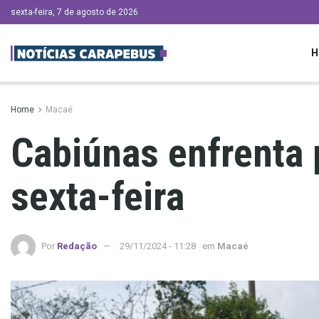
sexta-feira, 7 de agosto de 2026
H
Home
Macaé
Cabiúnas enfrenta 
sexta-feira
Por
Redação
29/11/2024 - 11:28
em
Macaé