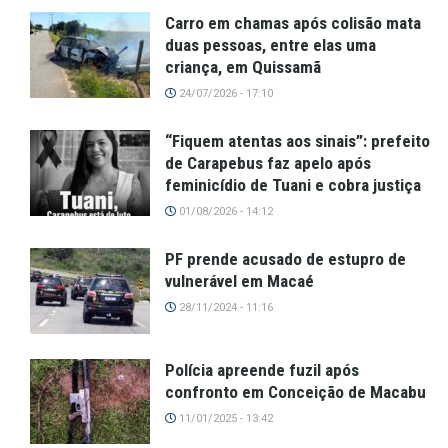
Carro em chamas após colisão mata
duas pessoas, entre elas uma
criança, em Quissamã
24/07/2026 - 17:10
“Fiquem atentas aos sinais”: prefeito
de Carapebus faz apelo após
feminicídio de Tuani e cobra justiça
01/08/2026 - 14:12
PF prende acusado de estupro de
vulnerável em Macaé
28/11/2024 - 11:16
Polícia apreende fuzil após
confronto em Conceição de Macabu
11/01/2025 - 13:42