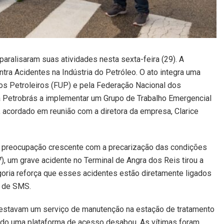
aralisaram suas atividades nesta sexta-feira (29). A
ntra Acidentes na Indústria do Petróleo. O ato integra uma
os Petroleiros (FUP) e pela Federação Nacional dos
a Petrobrás a implementar um Grupo de Trabalho Emergencial
acordado em reunião com a diretora da empresa, Clarice
 preocupação crescente com a precarização das condições
27), um grave acidente no Terminal de Angra dos Reis tirou a
egoria reforça que esses acidentes estão diretamente ligados
o de SMS.
restavam um serviço de manutenção na estação de tratamento
ndo uma plataforma de acesso desabou. As vítimas foram