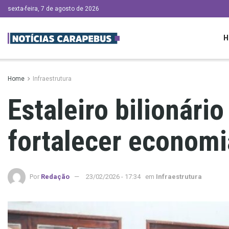
sexta-feira, 7 de agosto de 2026
H
Home
Infraestrutura
Estaleiro bilionári
fortalecer economi
Por
Redação
23/02/2026 - 17:34
em
Infraestrutura