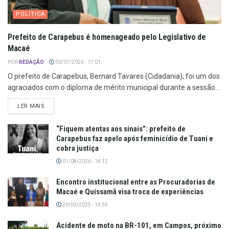
POLÍTICA
Prefeito de Carapebus é homenageado pelo Legislativo de
Macaé
POR
REDAÇÃO
30/07/2026 - 17:01
O prefeito de Carapebus, Bernard Tavares (Cidadania), foi um dos
agraciados com o diploma de mérito municipal durante a sessão...
LER MAIS
“Fiquem atentas aos sinais”: prefeito de
Carapebus faz apelo após feminicídio de Tuani e
cobra justiça
01/08/2026 - 14:12
Encontro institucional entre as Procuradorias de
Macaé e Quissamã visa troca de experiências
20/03/2025 - 14:35
Acidente de moto na BR-101, em Campos, próximo