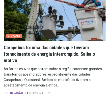
CIDADES
Carapebus foi uma das cidades que tiveram
fornecimento de energia interrompido. Saiba o
motivo
As fortes chuvas que caíram sobre a região causaram grandes
transtornos aos moradores, especialmente das cidades
Carapebus e Quissamã. Ambos os municípios tiveram o
abastecimento de energia elétrica...
POR
REDAÇÃO
17/12/2024 - 15:41