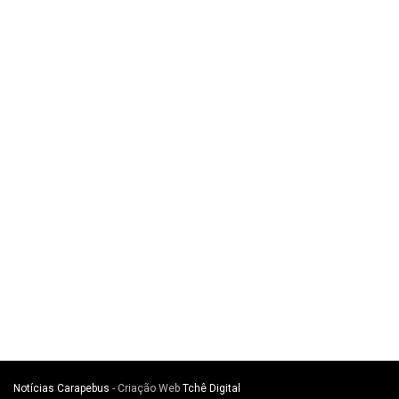
Notícias Carapebus
- Criação Web
Tchê Digital