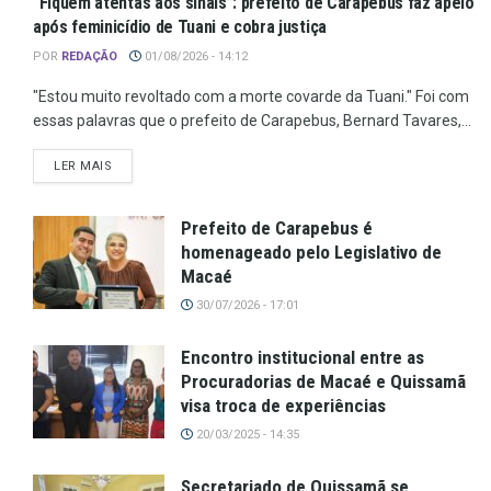
“Fiquem atentas aos sinais”: prefeito de Carapebus faz apelo
após feminicídio de Tuani e cobra justiça
POR
REDAÇÃO
01/08/2026 - 14:12
"Estou muito revoltado com a morte covarde da Tuani." Foi com
essas palavras que o prefeito de Carapebus, Bernard Tavares,...
LER MAIS
Prefeito de Carapebus é
homenageado pelo Legislativo de
Macaé
30/07/2026 - 17:01
Encontro institucional entre as
Procuradorias de Macaé e Quissamã
visa troca de experiências
20/03/2025 - 14:35
Secretariado de Quissamã se